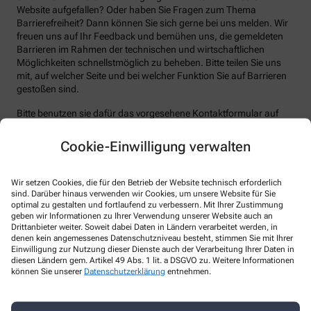
Website aufgefallen? Oder haben Sie Fragen zum Thema
Barrierefreiheit? Dann können Sie sich gerne bei uns melden. Wir
freuen uns auf Ihr Feedback und bemühen uns, die gemeldeten
Barrieren im Rahmen der technischen und wirtschaftlichen
Möglichkeiten schnellstmöglich zu beheben. Bitte teilen Sie uns
mit, auf welcher Seite und bei welcher Funktion Sie auf Barrieren
gestoßen sind.
Bitte benutzen sie dafür das vorgesehene Kontaktformular auf
unserer Website. Sie können uns auch über folgende Wege die
von Ihnen gefundenen Barrieren melden:
Cookie-Einwilligung verwalten
E-Mail: info@kirchviertel-apotheke.de
Wir setzen Cookies, die für den Betrieb der Website technisch erforderlich
Telefon: +49-234/7 65 97
sind. Darüber hinaus verwenden wir Cookies, um unsere Website für Sie
Telefax: +49-234/771854
optimal zu gestalten und fortlaufend zu verbessern. Mit Ihrer Zustimmung
geben wir Informationen zu Ihrer Verwendung unserer Website auch an
Postanschrift: Brenscheder Straße 50 44799 Bochum
Drittanbieter weiter. Soweit dabei Daten in Ländern verarbeitet werden, in
denen kein angemessenes Datenschutzniveau besteht, stimmen Sie mit Ihrer
Durchsetzungsverfahren und
Einwilligung zur Nutzung dieser Dienste auch der Verarbeitung Ihrer Daten in
Marktüberwachungsbehörde
diesen Ländern gem. Artikel 49 Abs. 1 lit. a DSGVO zu. Weitere Informationen
können Sie unserer
Datenschutzerklärung
entnehmen.
Sollten Sie auf Mitteilungen oder Anfragen zur Barrierefreiheit
keine zufriedenstellenden Antworten erhalten, können Sie sich an